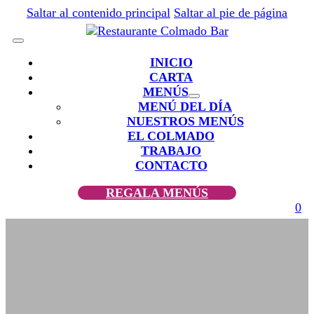
Saltar al contenido principal
Saltar al pie de página
INICIO
CARTA
MENÚS
MENÚ DEL DÍA
NUESTROS MENÚS
EL COLMADO
TRABAJO
CONTACTO
REGALA MENÚS
0